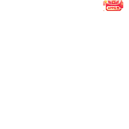
身体恢复、心理调适以及与队友间默契配合，实现自我突
破，为球队注入新的活力。此外，其关键表现以及卓越领导
能力，使得整个团队更加团结向上，对未来的发展充满信
心。
因此，在接下来的赛事中，全队需继续围绕着这一核心展开
努力，无论是在技战术层面还是心理素质上，都要尽量向更
高目标迈进。只有这样才能最大化利用这段黄金时期，实现
最终梦想！
分享到：