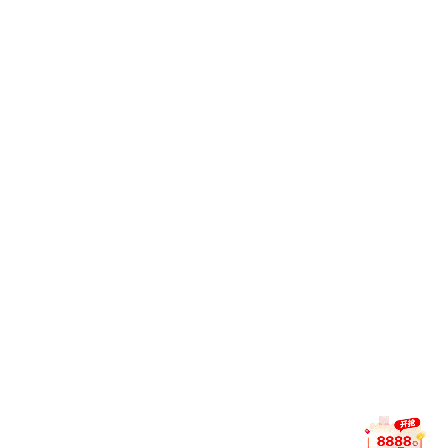
未来的发展奠定了基础。如果他能持续保持这种竞技水平，
那么毫无疑问，在季后赛中将会成为一支不可忽视的力量。
因此，全队上下都期待着他的继续发挥，并希望借此机会冲
击更高荣誉。
同时，对于年轻球员而言，他们将从与詹姆斯共同训练和比
赛中获得宝贵经验。从而加快成长步伐，为今后构建更强大
的核心阵容打下坚实基础。这不仅关乎当前赛季，也关系到
未来数年的发展战略。
因此，可以说，詹姆斯近期状态回暖对于整个球队来说，不
仅是短期成绩上的提升，更是长远发展上的积极信号。只要
他继续发挥光芒，就一定会引领团队迈向新的辉煌篇章。
总结：
综上所述，詹姆斯近期状态回暖及其场均19分的数据，不仅
为球队带来了优异战绩，也为自己赢得了一片赞誉。他通过