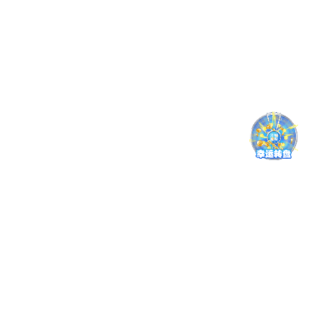
众人的尊重。他不仅是一位优秀的运动员，更是一个极具号
召力和感染力的人物。在场上，他总是鼓励年轻队员，并给
予他们宝贵建议，这对于新秀们的发展至关重要。
与此同时，他通过言传身教，让队友们了解如何在高压环境
下保持冷静。这种精神力量使得整个团队更加团结一致，从
而形成强大的凝聚力。正因如此，无论是在领先还是落后的
情况下，全队都能保持良好的士气，共同面对挑战。
此外，在训练期间，詹姆斯常常主动参与到战术讨论中，与
教练组密切合作。他利用丰富的比赛经验，对战术布置提供
建议，以确保全体成员都清楚自己的定位与职责。这种积极
参与感进一步增强了团队内部沟通，提高了整体战斗力。
4、未来发展的重要性
随着赛季的发展，詹姆斯目前展现出的优秀状态无疑为球队