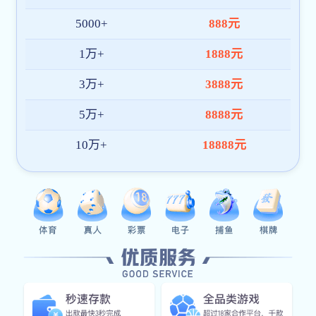
段，有效地调整了自己的身体机能，使得竞技状态迅速提
升。
其次，心理因素也是他状态回暖的重要原因之一。在赛季初
期，由于外界压力和自身期待，詹姆斯面临不小的心理挑
战。但随着比赛逐渐深入，他调整心态，将注意力放在每场
比赛中，发挥出了更好的表现。这种积极的心态使得他能更
好地应对比赛中的各种挑战。
最后，队友之间的默契配合也为詹姆斯提供了良好的支持。
球队整体实力增强，让他的任务更加轻松，同时也能够激发
出他的潜能。在这样的环境下，詹姆斯能够充分发挥自己的
技术特长，从而带动全队表现。
2、关键表现分析
在最近的一系列比赛中，詹姆斯多次打出高效的数据。他不